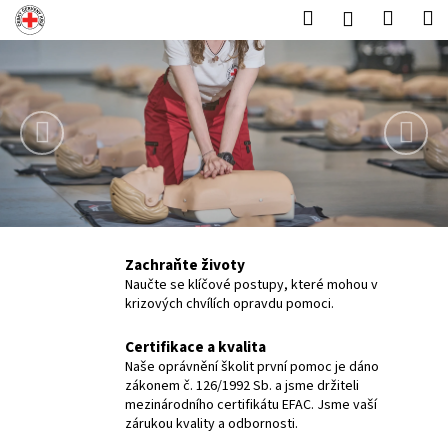
K
Přejít
Hledat
Nákup
M
Přihlášení
na
o
obsah
Předchozí
Násl
Zpět
Zpět
košík
š
í
C
k
o
p
o
t
ř
e
Zachraňte životy
Naučte se klíčové postupy, které mohou v
b
krizových chvílích opravdu pomoci.
u
j
Certifikace a kvalita
e
Naše oprávnění školit první pomoc je dáno
zákonem č. 126/1992 Sb. a jsme držiteli
t
mezinárodního certifikátu EFAC. Jsme vaší
e
zárukou kvality a odbornosti.
n