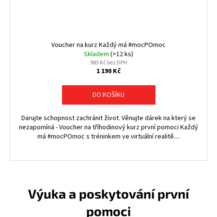
č
u
j
e
m
Voucher na kurz Každý má #mocPOmoc
e
Skladem
(>12 ks)
983 Kč bez DPH
1 190 Kč
DO KOŠÍKU
Darujte schopnost zachránit život. Věnujte dárek na který se
nezapomíná - Voucher na tříhodinový kurz první pomoci Každý
má #mocPOmoc s tréninkem ve virtuální realitě....
Výuka a poskytování první
pomoci