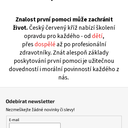
Znalost první pomoci může zachránit
život.
Český červený kříž nabízí školení
opravdu pro každého - od
dětí
,
přes
dospělé
až po profesionální
zdravotníky. Znát alespoň základy
poskytování první pomoci je užitečnou
dovedností i morální povinností každého z
nás.
Z
á
Odebírat newsletter
p
Nezmeškejte žádné novinky či slevy!
a
t
E-mail
í