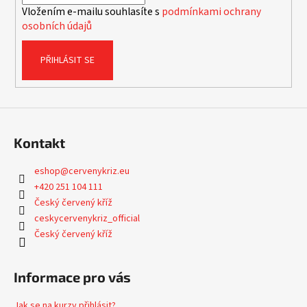
Vložením e-mailu souhlasíte s
podmínkami ochrany
osobních údajů
PŘIHLÁSIT SE
Kontakt
eshop
@
cervenykriz.eu
+420 251 104 111
Český červený kříž
ceskycervenykriz_official
Český červený kříž
Informace pro vás
Jak se na kurzy přihlásit?