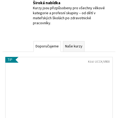
Široká nabídka
a
Kurzy jsou přizpůsobeny pro všechny věkové
j
kategorie a profesní skupiny – od dětí v
mateřských školách po zdravotnické
í
pracovníky.
t
?
Doporučujeme
Naše kurzy
TIP
HLEDAT
Kód:
UCCK/VR00
D
o
p
o
r
u