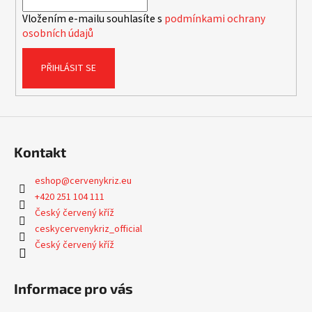
í
Vložením e-mailu souhlasíte s
podmínkami ochrany
osobních údajů
PŘIHLÁSIT SE
Kontakt
eshop
@
cervenykriz.eu
+420 251 104 111
Český červený kříž
ceskycervenykriz_official
Český červený kříž
Informace pro vás