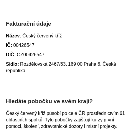
a
j
í
Fakturační údaje
t
Název:
Český červený kříž
?
IČ:
00426547
DIČ:
CZ00426547
Sídlo:
Rozdělovská 2467/63, 169 00 Praha 6, Česká
HLEDAT
republika
D
o
Hledáte pobočku ve svém kraji?
p
o
Český červený kříž působí po celé ČR prostřednictvím 61
r
oblastních spolků. Tyto pobočky zajišťují kurzy první
u
pomoci, školení, zdravotnické dozory i místní projekty.