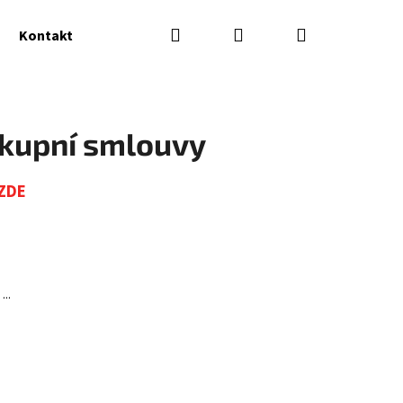
Hledat
Přihlášení
Nákupní
Kontakty
košík
 kupní smlouvy
 ZDE
..