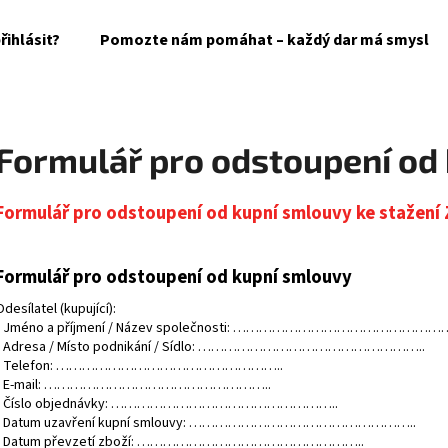
řihlásit?
Pomozte nám pomáhat – každý dar má smysl
Co potřebujete najít?
Formulář pro odstoupení od
HLEDAT
Formulář pro odstoupení od kupní smlouvy ke stažení
Doporučujeme
Formulář pro odstoupení od kupní smlouvy
Odesílatel (kupující):
• Jméno a příjmení / Název společnosti: ……………………………………………
• Adresa / Místo podnikání / Sídlo: ……………………………………………..
• Telefon: ……………………………………………..
• E-mail: ……………………………………………..
• Číslo objednávky: ……………………………………………..
• Datum uzavření kupní smlouvy: ……………………………………………..
• Datum převzetí zboží: ……………………………………………..