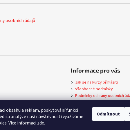
y osobních údajů
Informace pro vás
Jak se na kurzy přihlásit?
Všeobecné podmínky
Podmínky ochrany osobních úd
Formulář pro odstoupení od ku
Seznam oblastních spolků
aci obsahu a reklam, poskytování funkcí
Odmítnout
Pomozte nám pomáhat – každý 
édií a analýze naší návštěvnosti využíváme
ies. Více informací
zde
.