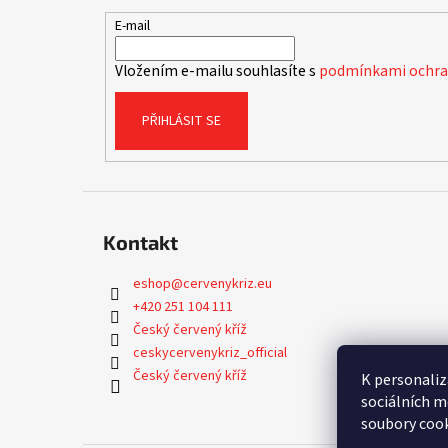
a
t
E-mail
í
Vložením e-mailu souhlasíte s
podmínkami ochran
PŘIHLÁSIT SE
Kontakt
eshop
@
cervenykriz.eu
+420 251 104 111
Český červený kříž
ceskycervenykriz_official
Český červený kříž
K personaliz
sociálních m
soubory cook