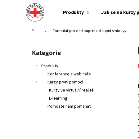
K
Přejít
na
o
Produkty
Jak se na kurzy p
obsah
Zpět
Zpět
š
do
do
í
Domů
Formulář pro odstoupení od kupní smlouvy
obchodu
obchodu
k
P
o
Přeskočit
Kategorie
s
kategorie
t
Produkty
r
Konference a webináře
a
Kurzy první pomoci
n
Kurzy ve virtuální realitě
n
E-learning
í
Pomozte nám pomáhat
p
a
n
e