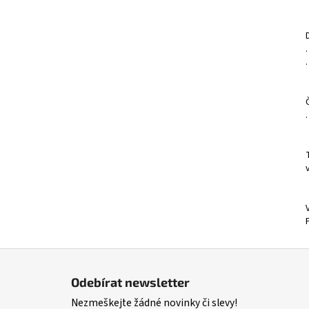
l
Z
á
Odebírat newsletter
p
Nezmeškejte žádné novinky či slevy!