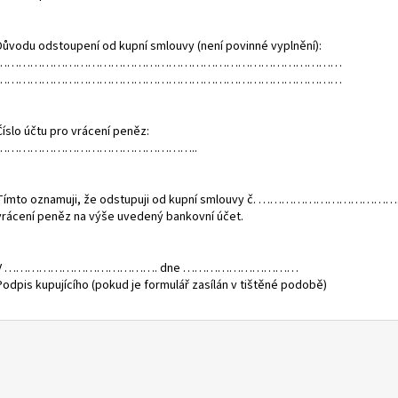
Důvodu odstoupení od kupní smlouvy (není povinné vyplnění):
………………………………………………………………………………
………………………………………………………………………………
Číslo účtu pro vrácení peněz:
……………………………………………..
Tímto oznamuji, že odstupuji od kupní smlouvy č. ……………………
vrácení peněz na výše uvedený bankovní účet.
V …………………………………. dne …………………………
Podpis kupujícího (pokud je formulář zasílán v tištěné podobě)