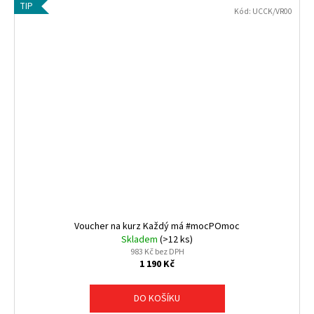
TIP
Kód:
UCCK/VR00
Voucher na kurz Každý má #mocPOmoc
Skladem
(>12 ks)
983 Kč bez DPH
1 190 Kč
DO KOŠÍKU