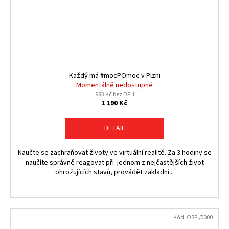
Každý má #mocPOmoc v Plzni
Momentálně nedostupné
983 Kč bez DPH
1 190 Kč
DETAIL
Naučte se zachraňovat životy ve virtuální realitě. Za 3 hodiny se
naučíte správně reagovat při jednom z nejčastějších život
ohrožujících stavů, provádět základní...
Kód:
OSPI/0000