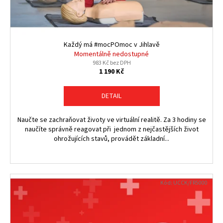
Každý má #mocPOmoc v Jihlavě
Momentálně nedostupné
983 Kč bez DPH
1 190 Kč
DETAIL
Naučte se zachraňovat životy ve virtuální realitě. Za 3 hodiny se
naučíte správně reagovat při jednom z nejčastějších život
ohrožujících stavů, provádět základní...
Kód:
UCCK/FR5000