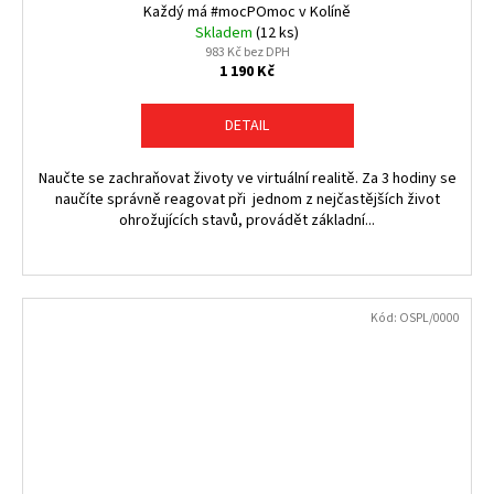
Každý má #mocPOmoc v Kolíně
Skladem
(12 ks)
983 Kč bez DPH
1 190 Kč
DETAIL
Naučte se zachraňovat životy ve virtuální realitě. Za 3 hodiny se
naučíte správně reagovat při jednom z nejčastějších život
ohrožujících stavů, provádět základní...
Kód:
OSPL/0000