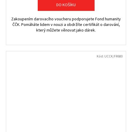
DO KOŠÍKU
Zakoupením darovacího voucheru podporujete Fond humanity
ČČK. Pomáháte lidem v nouzi a obdržíte certifikát o darování,
který můžete věnovat jako dárek.
Kód:
UCCK/FR680