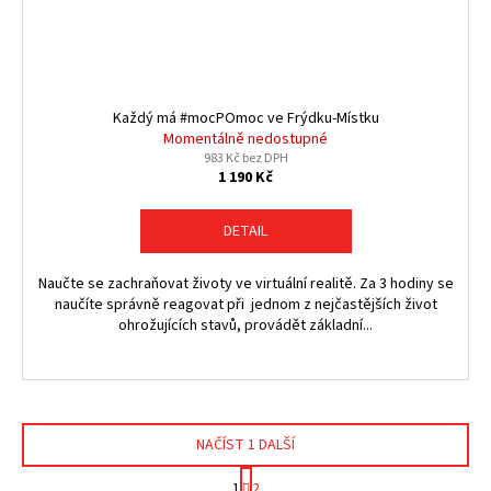
Každý má #mocPOmoc ve Frýdku-Místku
Momentálně nedostupné
983 Kč bez DPH
1 190 Kč
DETAIL
Naučte se zachraňovat životy ve virtuální realitě. Za 3 hodiny se
naučíte správně reagovat při jednom z nejčastějších život
ohrožujících stavů, provádět základní...
NAČÍST 1 DALŠÍ
S
1
2