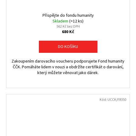
Přispějte do fondu humanity
Skladem
(>12 ks)
562 Kč bez DPH
680 Kč
DO KOŠÍKU
Zakoupením darovacího voucheru podporujete Fond humanity
ČČK. Pomáháte lidem v nouzi a obdržíte certifikát o darování,
který můžete věnovat jako dárek.
Kód:
UCCK/FR350