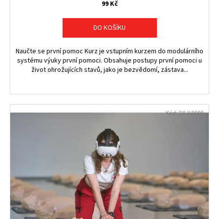
č
99 Kč
u
j
DO KOŠÍKU
e
m
Naučte se první pomoc Kurz je vstupním kurzem do modulárního
e
systému výuky první pomoci. Obsahuje postupy první pomoci u
život ohrožujících stavů, jako je bezvědomí, zástava...
Kód:
OSJI/0000