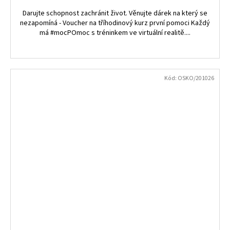
Darujte schopnost zachránit život. Věnujte dárek na který se
nezapomíná - Voucher na tříhodinový kurz první pomoci Každý
má #mocPOmoc s tréninkem ve virtuální realitě....
Kód:
OSKO/201026