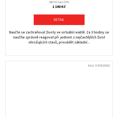
983 Kč bez DPH
1 190 Kč
DETAIL
Naučte se zachraňovat životy ve virtuální realitě. Za 3 hodiny se
naučíte správně reagovat při jednom z nejčastějších život
ohrožujících stavů, provádět základní...
Kód:
OSFM/0000