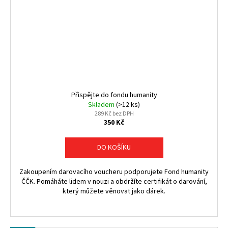
Přispějte do fondu humanity
Skladem
(>12 ks)
289 Kč bez DPH
350 Kč
DO KOŠÍKU
Zakoupením darovacího voucheru podporujete Fond humanity
ČČK. Pomáháte lidem v nouzi a obdržíte certifikát o darování,
který můžete věnovat jako dárek.