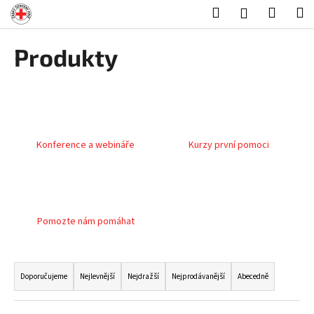
K
Přejít
Hledat
Nákup
M
Přihlášení
na
o
obsah
Zpět
Zpět
košík
š
Produkty
í
C
k
o
p
o
Konference a webináře
Kurzy první pomoci
t
ř
e
b
u
Pomozte nám pomáhat
j
e
Ř
t
a
Doporučujeme
Nejlevnější
Nejdražší
Nejprodávanější
Abecedně
e
z
n