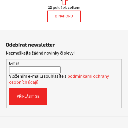
t
O
r
13
položek celkem
v
á
NAHORU
l
n
k
á
o
d
Z
v
a
á
á
c
Odebírat newsletter
n
p
í
í
Nezmeškejte žádné novinky či slevy!
p
a
r
t
E-mail
v
í
k
Vložením e-mailu souhlasíte s
podmínkami ochrany
y
osobních údajů
v
ý
PŘIHLÁSIT SE
p
i
s
u