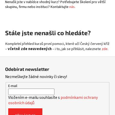
č
Nenašli jste v nabídce vhodný kurz? Potřebujete školení pro větší
u
skupinu, firmu nebo instituci? Kontaktujte
nás.
j
e
m
e
Stále jste nenašli co hledáte?
Kompletní přehled kurzů první pomoci, které učí Český červený kříž
–
včetně zde neuvedených
– i to, jak se přihlásit, naleznete
zde
.
Z
á
Odebírat newsletter
p
Nezmeškejte žádné novinky či slevy!
a
t
E-mail
í
Vložením e-mailu souhlasíte s
podmínkami ochrany
osobních údajů