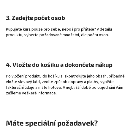
a
j
3. Zadejte počet osob
í
Kupujete kurz pouze pro sebe, nebo i pro přátele? V detailu
t
produktu, vyberte požadované množství, dle počtu osob.
?
4. Vložte do košíku a dokončete nákup
HLEDAT
Po vložení produktu do košíku si zkontrolujte jeho obsah, případně
vložte slevový kód, zvolte způsob dopravy a platby, vyplňte
fakturační údaje a máte hotovo. V nejbližší době po objednání Vám
zašleme veškeré informace.
D
o
p
o
r
Máte speciální požadavek?
u