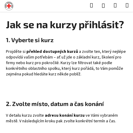
K
Přejít
Hledat
Nákup
M
Přihlášení
na
o
obsah
Zpět
Zpět
košík
š
Jak se na kurzy přihlásit?
í
C
k
o
1. Vyberte si kurz
p
Projděte si
přehled dostupných kurzů
a zvolte ten, který nejlépe
o
odpovídá vašim potřebám – ať už jde o základní kurz, školení pro
t
firmy nebo kurz pro pokročilé. Kurzy lze filtrovat také podle
konkrétního oblastního spolku, který kurz pořádá, to Vám pomůže
ř
zejména pokud hledáte kurz někde poblíž.
e
b
u
j
2. Zvolte místo, datum a čas konání
e
V
detailu kurzu zvolte
adresu konání kurzu
ve Vámi vybraném
t
městě. V následujícím kroku pak zvolte konkrétní termín a čas.
e
n