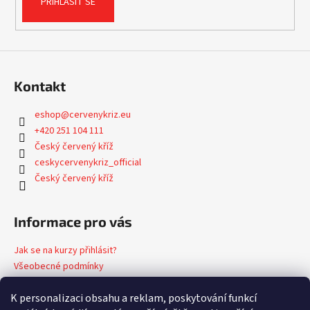
PŘIHLÁSIT SE
Kontakt
eshop
@
cervenykriz.eu
+420 251 104 111
Český červený kříž
ceskycervenykriz_official
Český červený kříž
Informace pro vás
Jak se na kurzy přihlásit?
Všeobecné podmínky
Podmínky ochrany osobních údajů
K personalizaci obsahu a reklam, poskytování funkcí
Formulář pro odstoupení od kupní smlouvy