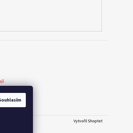
ajů
pní smlouvy
Souhlasím
dar má smysl
Vytvořil Shoptet