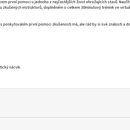
vní pomoci u jednoho z nejčastějších život ohrožujících stavů. Naučíte s
 zkušených instruktorů, doplněném o celkem 30minutový trénink ve virtuální
s poskytováním první pomoci zkušenosti má, ale rád by si své znalosti a d
tický nácvik