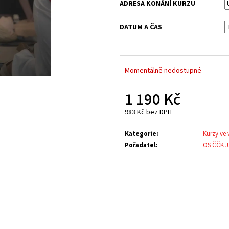
ADRESA KONÁNÍ KURZU
DATUM A ČAS
Momentálně nedostupné
1 190 Kč
983 Kč bez DPH
Měrná
cena:
Kategorie
:
Kurzy ve v
Pořadatel
:
OS ČČK J