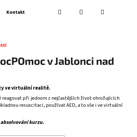
Hledat
Přihlášení
Nákupní
Kontakty
košík
ení
cPOmoc v Jablonci nad
 ve virtuální realitě.
 reagovat při jednom z nejčastějších život ohrožujících
ladnou resuscitaci, používat AED, a to vše i ve virtuální
 absolvování kurzu.