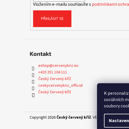
Vložením e-mailu souhlasíte s
podmínkami ochran
PŘIHLÁSIT SE
Kontakt
eshop
@
cervenykriz.eu
+420 251 104 111
Český červený kříž
ceskycervenykriz_official
Český červený kříž
K personaliz
sociálních m
soubory cook
Copyright 2026
Český červený kříž
. Všechna práva vyhr
Nastaven