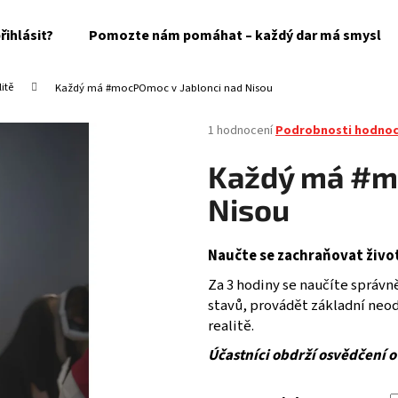
řihlásit?
Pomozte nám pomáhat – každý dar má smysl
litě
Každý má #mocPOmoc v Jablonci nad Nisou
Co potřebujete najít?
Průměrné
1 hodnocení
Podrobnosti hodnoc
hodnocení
produktu
HLEDAT
Každý má #mo
je
5,0
Nisou
z
5
Doporučujeme
hvězdiček.
Naučte se zachraňovat životy
Za 3 hodiny se naučíte správně
stavů, provádět základní neodk
realitě.
Účastníci obdrží osvědčení o