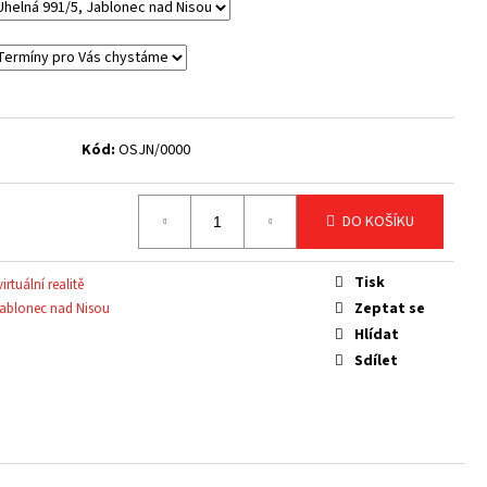
Kód:
OSJN/0000
DO KOŠÍKU
Tisk
irtuální realitě
Zeptat se
ablonec nad Nisou
Hlídat
Sdílet