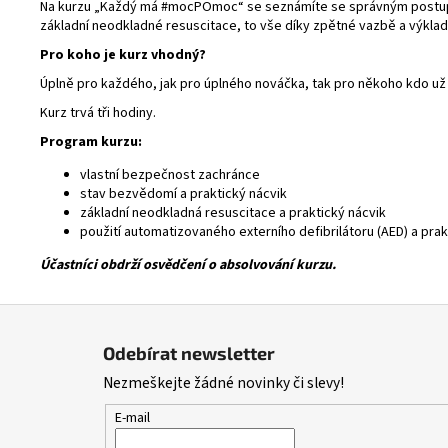
Na kurzu „Každý má #mocPOmoc“ se seznámíte se správným postupem pr
základní neodkladné resuscitace, to vše díky zpětné vazbě a výkladu
Pro koho je kurz vhodný?
Úplně pro každého, jak pro úplného nováčka, tak pro někoho kdo už 
Kurz trvá tři hodiny.
Program kurzu:
vlastní bezpečnost zachránce
stav bezvědomí a praktický nácvik
základní neodkladná resuscitace a praktický nácvik
použití automatizovaného externího defibrilátoru (AED) a prak
Účastníci obdrží osvědčení o absolvování kurzu.
Z
á
Odebírat newsletter
p
Nezmeškejte žádné novinky či slevy!
a
t
E-mail
í