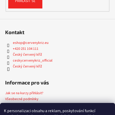
PŘIHLÁSIT SE
Kontakt
eshop
@
cervenykriz.eu
+420 251 104 111
Český červený kříž
ceskycervenykriz_official
Český červený kříž
Informace pro vás
Jak se na kurzy přihlásit?
Všeobecné podmínky
Podmínky ochrany osobních údajů
K personalizaci obsahu a reklam, poskytování funkcí
Formulář pro odstoupení od kupní smlouvy