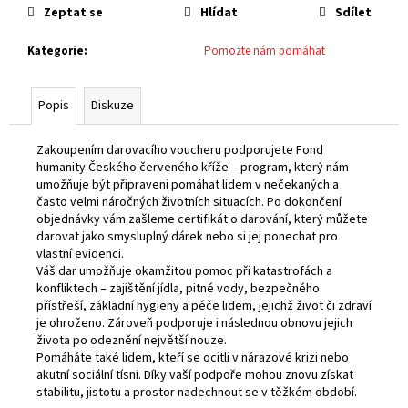
č
cena:
Zeptat se
Hlídat
Sdílet
u
j
Kategorie
:
Pomozte nám pomáhat
e
m
e
Popis
Diskuze
Zakoupením darovacího voucheru podporujete Fond
humanity Českého červeného kříže – program, který nám
umožňuje být připraveni pomáhat lidem v nečekaných a
často velmi náročných životních situacích. Po dokončení
objednávky vám zašleme certifikát o darování, který můžete
darovat jako smysluplný dárek nebo si jej ponechat pro
vlastní evidenci.
Váš dar umožňuje okamžitou pomoc při katastrofách a
konfliktech – zajištění jídla, pitné vody, bezpečného
přístřeší, základní hygieny a péče lidem, jejichž život či zdraví
je ohroženo. Zároveň podporuje i následnou obnovu jejich
života po odeznění největší nouze.
Pomáháte také lidem, kteří se ocitli v nárazové krizi nebo
akutní sociální tísni. Díky vaší podpoře mohou znovu získat
stabilitu, jistotu a prostor nadechnout se v těžkém období.