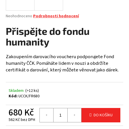
a
j
Průměrné
Neohodnoceno
Podrobnosti hodnocení
í
hodnocení
produktu
Přispějte do fondu
t
je
?
0,0
humanity
z
5
hvězdiček.
Zakoupením darovacího voucheru podporujete Fond
humanity ČČK. Pomáháte lidem v nouzi a obdržíte
HLEDAT
certifikát o darování, který můžete věnovat jako dárek.
Skladem
(>12 ks)
D
Kód:
UCCK/FR680
o
p
680 Kč
o
DO KOŠÍKU
r
562 Kč bez DPH
u
Měrná