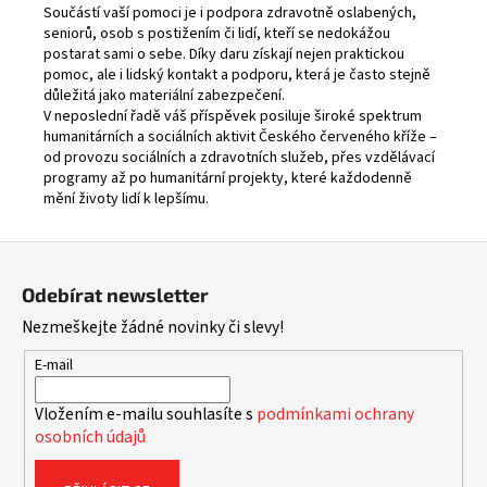
Součástí vaší pomoci je i podpora zdravotně oslabených,
seniorů, osob s postižením či lidí, kteří se nedokážou
postarat sami o sebe. Díky daru získají nejen praktickou
pomoc, ale i lidský kontakt a podporu, která je často stejně
důležitá jako materiální zabezpečení.
V neposlední řadě váš příspěvek posiluje široké spektrum
humanitárních a sociálních aktivit Českého červeného kříže –
od provozu sociálních a zdravotních služeb, přes vzdělávací
programy až po humanitární projekty, které každodenně
mění životy lidí k lepšímu.
Z
á
Odebírat newsletter
p
Nezmeškejte žádné novinky či slevy!
a
t
E-mail
í
Vložením e-mailu souhlasíte s
podmínkami ochrany
osobních údajů